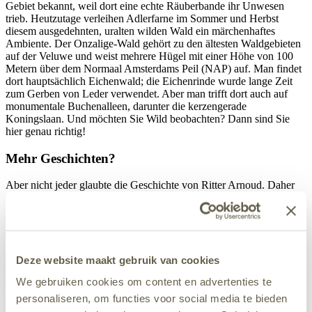
Gebiet bekannt, weil dort eine echte Räuberbande ihr Unwesen
trieb. Heutzutage verleihen Adlerfarne im Sommer und Herbst
diesem ausgedehnten, uralten wilden Wald ein märchenhaftes
Ambiente. Der Onzalige-Wald gehört zu den ältesten Waldgebieten
auf der Veluwe und weist mehrere Hügel mit einer Höhe von 100
Metern über dem Normaal Amsterdams Peil (NAP) auf. Man findet
dort hauptsächlich Eichenwald; die Eichenrinde wurde lange Zeit
zum Gerben von Leder verwendet. Aber man trifft dort auch auf
monumentale Buchenalleen, darunter die kerzengerade
Koningslaan. Und möchten Sie Wild beobachten? Dann sind Sie
hier genau richtig!
Mehr Geschichten?
Aber nicht jeder glaubte die Geschichte von Ritter Arnoud. Daher
gibt es noch zwei Erklärungen für den Namen des Waldes. Der
Name soll vom mittelniederländischen Wort on-saelig abgeleitet
sein, das elend bedeutet. Der nährstoffarme Boden war nämlich
ungeeignet für die Landwirtschaft.
Die zweite Erklärung hat mit der Familie von Sadelhoff zu tun. Im
Deze website maakt gebruik van cookies
siebzehnten Jahrhundert besaß diese Familie ganz Rheden,
We gebruiken cookies om content en advertenties te
einschließlich eines großen Teils der Wälder. Der andere Teil
gehörte den Grafen von Nassau, die ihn als Jagdgebiet nutzten. Die
personaliseren, om functies voor social media te bieden
vielen internen Streitigkeiten über das Jagdgebiet zwischen den