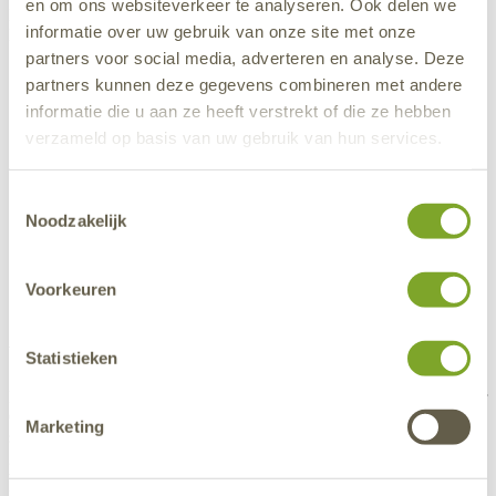
en om ons websiteverkeer te analyseren. Ook delen we
Besitzern führten zum Namen On-Sadelhoffse Wälder. Wo der
informatie over uw gebruik van onze site met onze
Name genau herkommt, wissen wir vielleicht nie…
partners voor social media, adverteren en analyse. Deze
partners kunnen deze gegevens combineren met andere
informatie die u aan ze heeft verstrekt of die ze hebben
verzameld op basis van uw gebruik van hun services.
Toestemmingsselectie
Noodzakelijk
Voorkeuren
Wildtiere beobachten bei De Elsberg
Statistieken
Die Veluwe ist untrennbar mit Wildtieren verbunden. Ein großartiger
Ort, um Hirsche, Rehe, Dachse, Füchse und Wildschweine zu
Marketing
sehen, ist der Wildbeobachtungspunkt De Elsberg. Hier hat man das
ganze Jahr über die Chance, Wildtiere zu beobachten. Doch auch
wenn sich das Wild nicht zeigt, lohnt sich ein Besuch an diesem