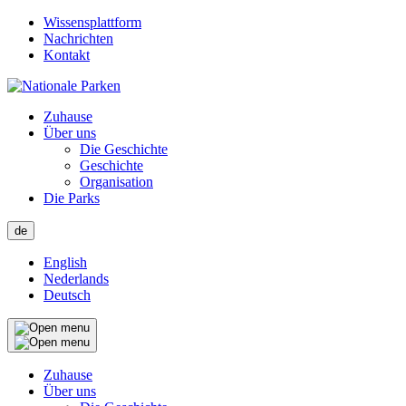
Skip
Wissensplattform
to
Nachrichten
main
Kontakt
content
Zuhause
Über uns
Die Geschichte
Geschichte
Organisation
Die Parks
de
English
Nederlands
Deutsch
Zuhause
Über uns