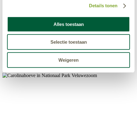
Beobachtungspunkt. Von hier aus hat man einen wunderschönen
Details tonen
Blick auf die Rheder- und Worth-Rhederheide.
Der Wildbeobachtungsposten liegt wenige hundert Meter vom
Parkplatz De Elsberg an der Lange Juffer entfernt und ist mit
Alles toestaan
Schildern gekennzeichnet. ACHTUNG: Ausschließlich erreichbar
über Laag-Soeren.
Selectie toestaan
Möchten Sie eine (längere) Wanderung machen? Folgen Sie dann
den roten Schildern der 5,5 Kilometer langen Wanderroute Achterste
Schaddeveld. Oder wählen Sie die Bronstroute von 8,4 Kilometern.
Im September und Oktober ist die Wahrscheinlichkeit groß, dass Sie
Weigeren
in der Ferne Hirsche röhren hören.